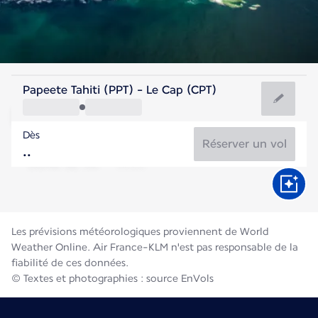
Afrique Du Sud
Papeete Tahiti (PPT) - Le Cap (CPT)
Le Cap
Dès
13°C
Afrique Du Sud
Réserver un vol
Durée du vol
Août
Les prévisions météorologiques proviennent de World
Weather Online. Air France-KLM n'est pas responsable de la
fiabilité de ces données.
© Textes et photographies : source EnVols