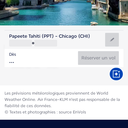
Etats-Unis
Papeete Tahiti (PPT) - Chicago (CHI)
Chicago
Dès
23°C
Etats-Unis
Réserver un vol
Durée du vol
Août
Les prévisions météorologiques proviennent de World
Weather Online. Air France-KLM n'est pas responsable de la
fiabilité de ces données.
© Textes et photographies : source EnVols