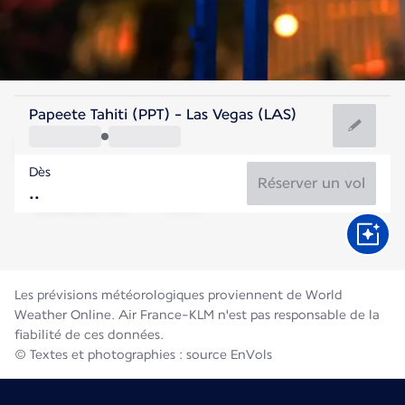
Etats-Unis
Papeete Tahiti (PPT) - Las Vegas (LAS)
Las Vegas
Dès
32°C
Etats-Unis
Réserver un vol
Durée du vol
Août
Les prévisions météorologiques proviennent de World
Weather Online. Air France-KLM n'est pas responsable de la
fiabilité de ces données.
© Textes et photographies : source EnVols