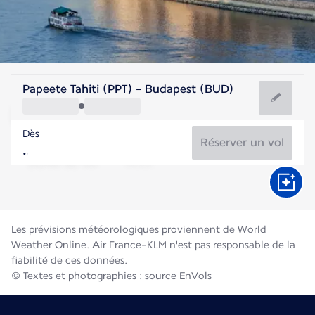
Hongrie
Papeete Tahiti (PPT) - Budapest (BUD)
Budapest
Dès
24°C
Hongrie
Réserver un vol
Durée du vol
Août
Les prévisions météorologiques proviennent de World
Weather Online. Air France-KLM n'est pas responsable de la
fiabilité de ces données.
© Textes et photographies : source EnVols