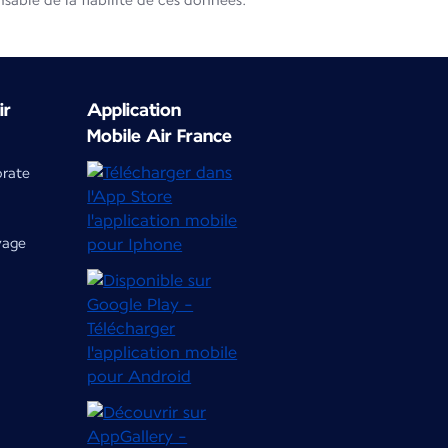
able de la fiabilité de ces données.
ir
Application
Mobile Air France
orate
yage