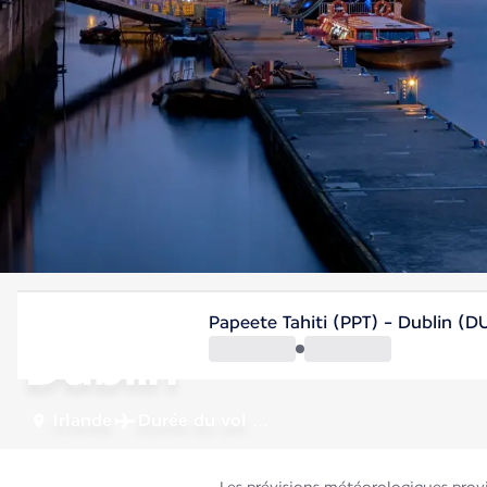
Irlande
Papeete Tahiti (PPT) - Dublin (D
Dublin
Irlande
Durée du vol