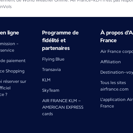
iennent de World Weather Online. Air France-KLM n'est pas respons
EnVols
en ligne
Programme de
À propos d'A
fidélité et
France
émission -
partenaires
 service
Air France corp
Flying Blue
de paiement
Affiliation
Transavia
nce Shopping
Destination-vo
KLM
 réserver sur
Tous les sites
fficiel
airfrance.com
SkyTeam
ce ?
L'application Air
AIR FRANCE KLM –
France
AMERICAN EXPRESS
cards