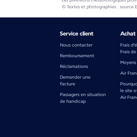
Les prévisions météorologiques prov
© Textes et photographies : source 
Service client
Achat 
Nous contacter
Frais d'
Frais de
Remboursement
Moyens 
Réclamations
Air Fra
Demander une
facture
Pourquoi
le site o
Passagers en situation
Air Fran
de handicap