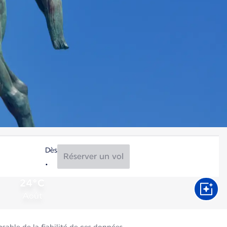
Dès
Réserver un vol
24°C
Août