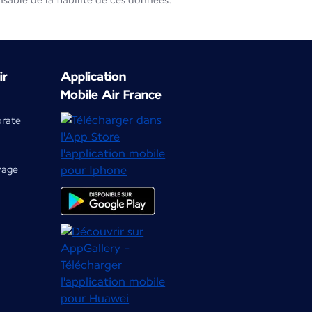
able de la fiabilité de ces données.
ir
Application
Mobile Air France
orate
yage