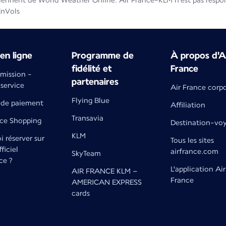
iennent de World Weather Online. Air France-KLM n'est pas respons
EnVols
en ligne
Programme de
À propos d'A
fidélité et
France
émission -
partenaires
 service
Air France corp
Flying Blue
de paiement
Affiliation
Transavia
nce Shopping
Destination-vo
KLM
 réserver sur
Tous les sites
fficiel
airfrance.com
SkyTeam
ce ?
L'application Air
AIR FRANCE KLM –
France
AMERICAN EXPRESS
cards