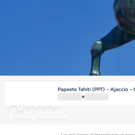
France
Papeete Tahiti (PPT) - Ajaccio -
Ajaccio
France
Durée du vol