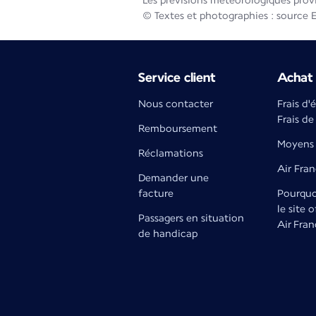
Les prévisions météorologiques prov
© Textes et photographies : source 
Service client
Achat 
Nous contacter
Frais d'
Frais de
Remboursement
Moyens 
Réclamations
Air Fra
Demander une
facture
Pourquoi
le site o
Passagers en situation
Air Fran
de handicap