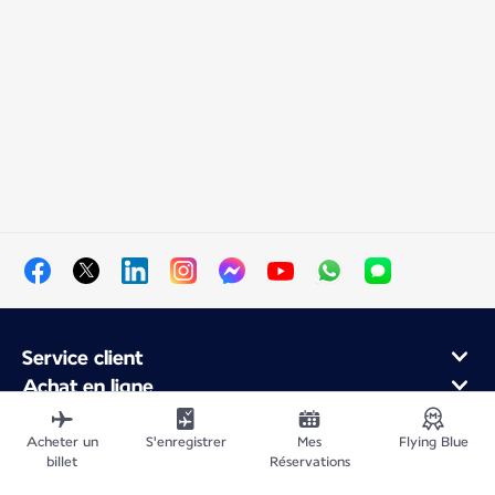
Service client
Achat en ligne
Programme de fidélité et partenaires
À propos d'Air France
Acheter un
S'enregistrer
Mes
Flying Blue
billet
Réservations
Application Mobile Air France